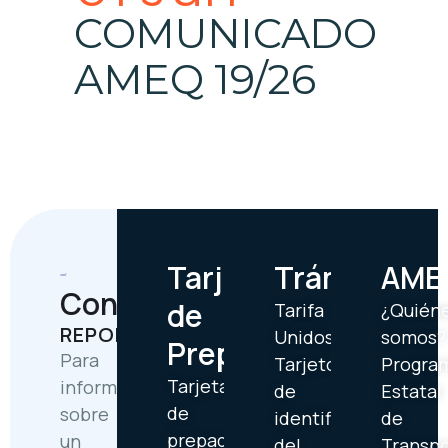
COMUNICADO
AMEQ 19/26
Tarjetas
Trámites
AME
Contáctanos
de
Tarifa
¿Quién
REPORTES
Unidos
somos?
Prepago
Para
Tarjetón
Progra
Tarjetas
informar
de
Estatal
de
sobre
identificación
de
prepago
un
del
Transp