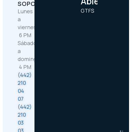
Abiertos
SOPORTE
GTFS
Lunes
a
viernes: 6:30 AM –
6 PM
Sábado
a
domingo: 8 AM –
4 PM
(442)
210
04
07
(442)
210
03
03