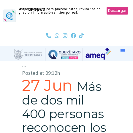
APP QROBUS
Descarga la app para planear rutas, revisar saldo
Descargar
y recibir información en tiempo real.
...
Posted at 09:12h
27 Jun
Más
de dos mil
400 personas
reconocen los