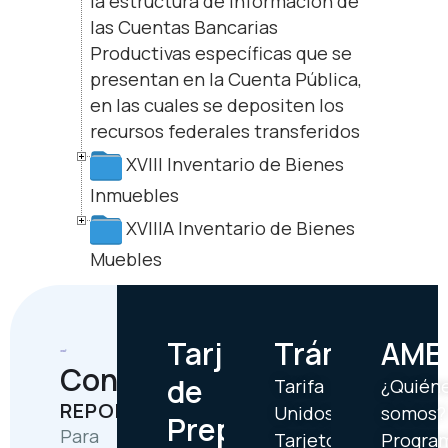
la estructura de información de
las Cuentas Bancarias
Productivas específicas que se
presentan en la Cuenta Pública,
en las cuales se depositen los
recursos federales transferidos
XVIII Inventario de Bienes
Inmuebles
XVIIIA Inventario de Bienes
Muebles
Tarjetas
Trámites
AME
Contáctanos
de
Tarifa
¿Quién
REPORTES
Unidos
somos?
Prepago
Para
Tarjetón
Progra