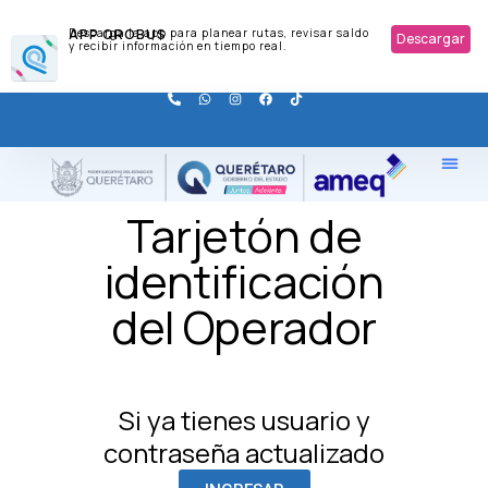
APP QROBUS
Descarga la app para planear rutas, revisar saldo
Descargar
y recibir información en tiempo real.
Tarjetón de
identificación
del Operador
Si ya tienes usuario y
contraseña actualizado