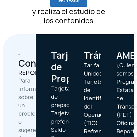
INGRESAR
y realiza el estudio de
los contenidos
Tarjetas
Trámites
AME
Contáctanos
de
Tarifa
¿Quién
REPORTES
Unidos
somos?
Prepago
Para
Tarjetón
Progra
Tarjetas
informar
de
Estatal
de
sobre
identificación
de
prepago
un
del
Transp
Tarjetas
problema
Operador
(PET)
preferentes
o
(TIO)
Oficina
Saldo
sugerencia,
Refrendo
Report