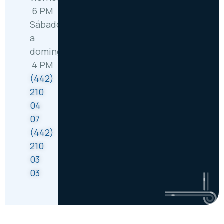
6 PM
Sábado
a
domingo: 8 AM –
4 PM
(442)
210
04
07
(442)
210
03
03