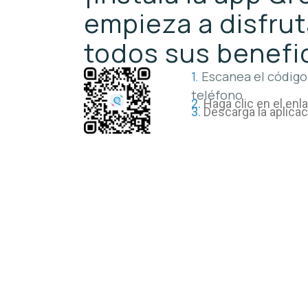
empieza a disfrut
todos sus benefi
1.
Escanea el código
teléfono
2.
Haga clic en el enl
3.
Descarga la aplica