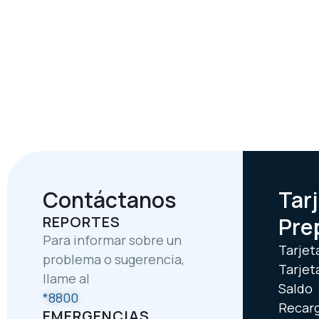
Contáctanos
Tar
REPORTES
Pre
Para informar sobre un
Tarjet
problema o sugerencia,
Tarjet
llame al
Saldo
*8800
Recar
EMERGENCIAS