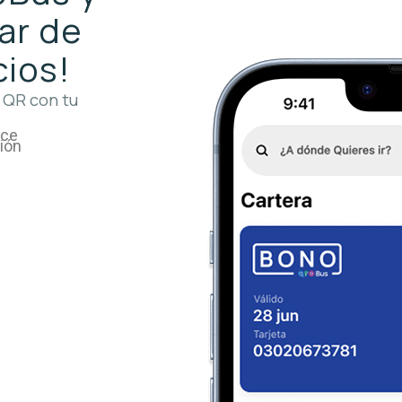
ar de
cios!
 QR con tu
ace
ción