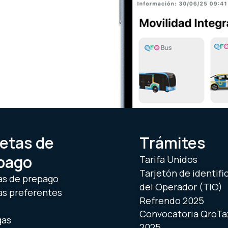
jetas de
Trámites
pago
Tarifa Unidos
Tarjetón de identifi
as de prepago
del Operador (TIO)
as preferentes
Refrendo 2025
Convocatoria QroTa
gas
2025