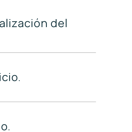
alización del
cio.
o.