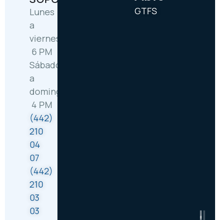
GTFS
Lunes
a
viernes: 6:30 AM –
6 PM
Sábado
a
domingo: 8 AM –
4 PM
(442)
210
04
07
(442)
210
03
03