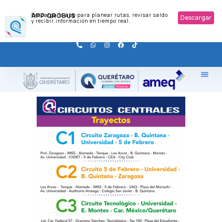
APP QROBUS
Descarga la app para planear rutas, revisar saldo
Descargar
y recibir información en tiempo real.