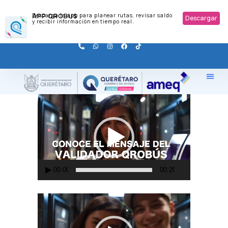
APP QROBUS
Descarga la app para planear rutas, revisar saldo
Descargar
y recibir información en tiempo real.
Reproductor
de
vídeo
00:00
00:20
Reproductor
de
vídeo