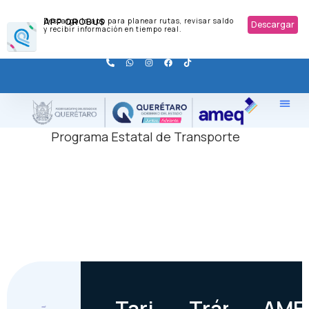
APP QROBUS
Descarga la app para planear rutas, revisar saldo
Descargar
y recibir información en tiempo real.
Programa Estatal de Transporte
Tarjetas
Trámites
AME