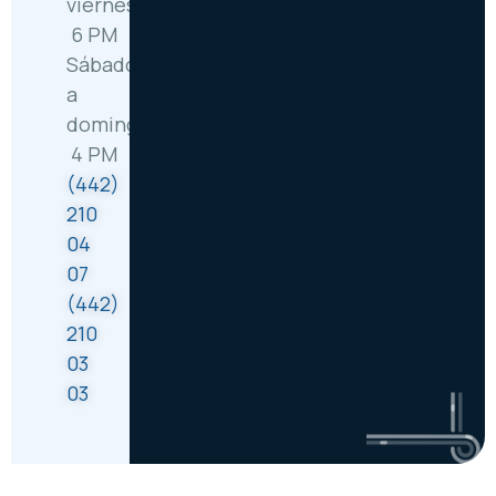
viernes: 6:30 AM –
6 PM
Sábado
a
domingo: 8 AM –
4 PM
(442)
210
04
07
(442)
210
03
03