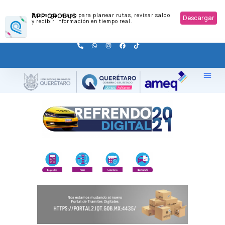
APP QROBUS
Descarga la app para planear rutas, revisar saldo
Descargar
y recibir información en tiempo real.