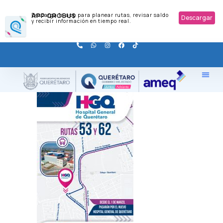
APP QROBUS
Descarga la app para planear rutas, revisar saldo
Descargar
y recibir información en tiempo real.