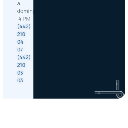
a
domingo: 8 AM –
4 PM
(442)
210
04
07
(442)
210
03
03