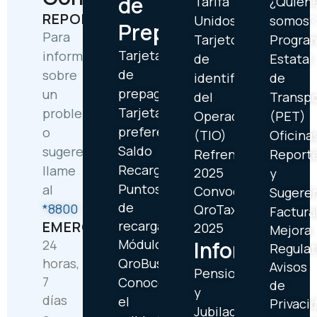
de
Tarifa
¿Quién
REPORTES
Unidos
somos?
Prepago
Para
Tarjetón
Progra
Tarjetas
informar
de
Estatal
de
sobre
identificación
de
prepago
un
del
Transp
Tarjetas
problema
Operador
(PET)
preferentes
o
(TIO)
Oficina
Saldo
sugerencia,
Refrendo
Report
Recargas
llame
2025
y
Puntos
al
Convocatoria
Sugeren
de
*8800
QroTaxi
Factura
EMERGENCIAS
recarga
2025
Mejora
Módulos
Información
24
Regulat
horas,
QroBus
Avisos
Pensionados
7
Conoce
de
y
días
el
Privaci
Jubilados