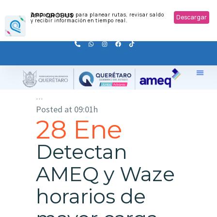
APP QROBUS
Descarga la app para planear rutas, revisar saldo
Descargar
y recibir información en tiempo real.
...
Posted at 09:01h
28 Ene
Detectan
AMEQ y Waze
horarios de