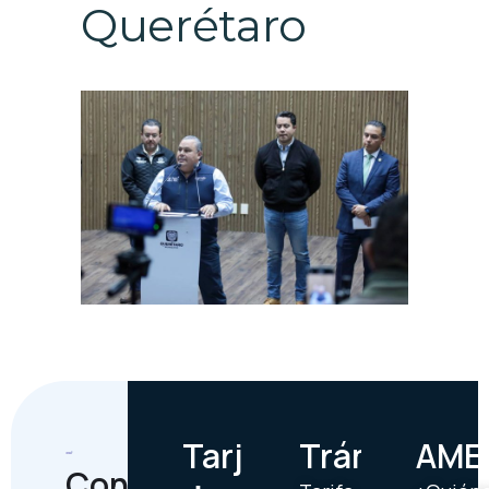
Querétaro
Tarjetas
Trámites
AME
Contáctanos