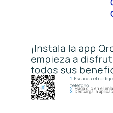
¡Instala la app Q
empieza a disfrut
todos sus benefi
1.
Escanea el código
teléfono
2.
Haga clic en el enl
3.
Descarga la aplica