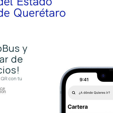
roBus y
ar de
cios!
 QR con tu
ace
ción