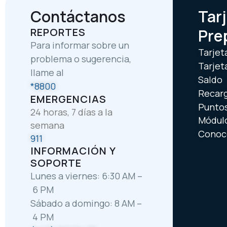
Contáctanos
Tar
REPORTES
Pre
Para informar sobre un
Tarjet
problema o sugerencia,
Tarjet
llame al
Saldo
*8800
Recar
EMERGENCIAS
Puntos
24 horas, 7 días a la
Módul
semana
Conoce
911
INFORMACIÓN Y
SOPORTE
Lunes a viernes: 6:30 AM –
6 PM
Sábado a domingo: 8 AM –
4 PM