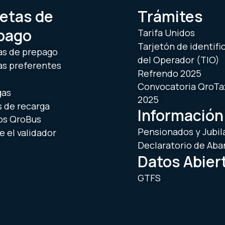
jetas de
Trámites
pago
Tarifa Unidos
Tarjetón de identifi
as de prepago
del Operador (TIO)
as preferentes
Refrendo 2025
Convocatoria QroTa
gas
2025
 de recarga
Información
os QroBus
Pensionados y Jubil
 el validador
Declaratorio de Ab
Datos Abier
GTFS