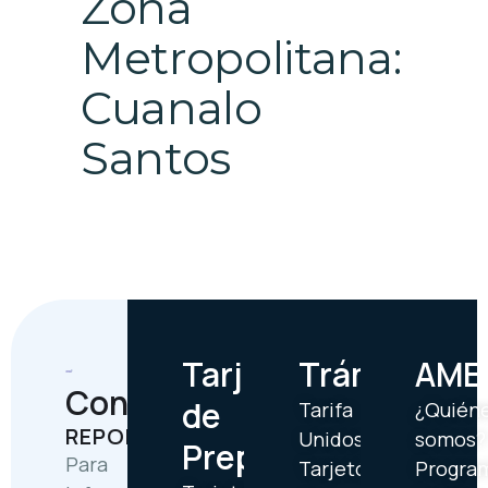
Zona
Metropolitana:
Cuanalo
Santos
Tarjetas
Trámites
AME
Contáctanos
de
Tarifa
¿Quién
REPORTES
Unidos
somos?
Prepago
Para
Tarjetón
Progra