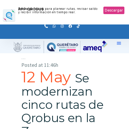
APP QROBUS
Descarga la app para planear rutas, revisar saldo
Descargar
y recibir información en tiempo real.
...
Posted at 11:46h
12 May
Se
modernizan
cinco rutas de
Qrobus en la