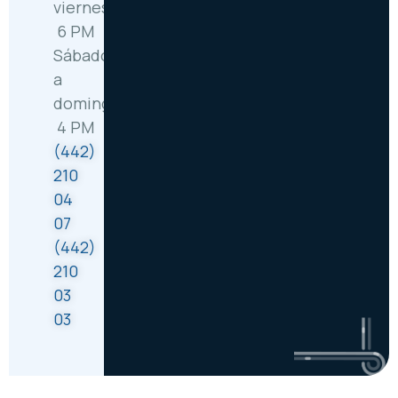
viernes: 6:30 AM –
6 PM
Sábado
a
domingo: 8 AM –
4 PM
(442)
210
04
07
(442)
210
03
03