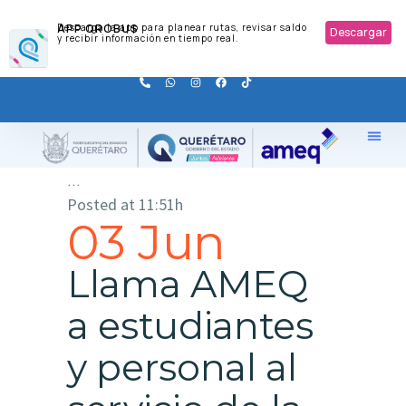
APP QROBUS
Descarga la app para planear rutas, revisar saldo
Descargar
y recibir información en tiempo real.
...
Posted at 11:51h
03 Jun
Llama AMEQ
a estudiantes
y personal al