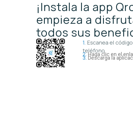
¡Instala la app Q
empieza a disfrut
todos sus benefi
1.
Escanea el código
teléfono
2.
Haga clic en el enl
3.
Descarga la aplica