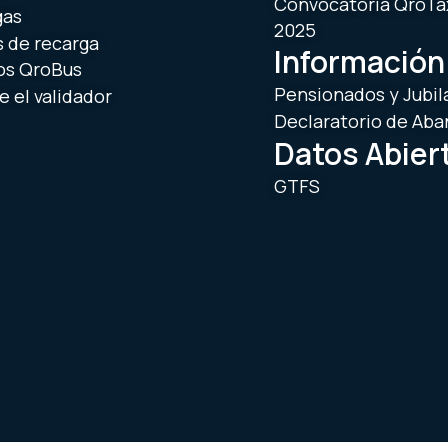
Convocatoria QroTa
gas
2025
 de recarga
Información
os QroBus
Pensionados y Jubil
 el validador
Declaratorio de Ab
Datos Abier
GTFS