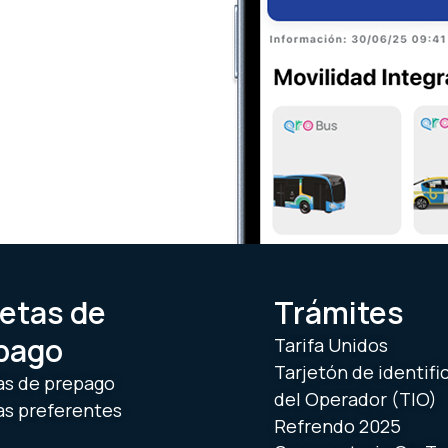
jetas de
Trámites
pago
Tarifa Unidos
Tarjetón de identifi
as de prepago
del Operador (TIO)
as preferentes
Refrendo 2025