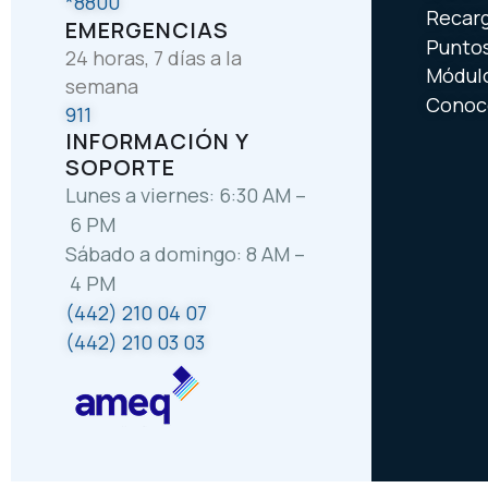
*8800
Recar
EMERGENCIAS
Puntos
24 horas, 7 días a la
Módul
semana
Conoce
911
INFORMACIÓN Y
SOPORTE
Lunes a viernes: 6:30 AM –
6 PM
Sábado a domingo: 8 AM –
4 PM
(442) 210 04 07
(442) 210 03 03