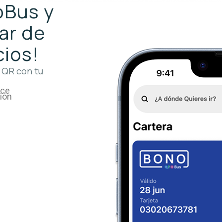
roBus y
ar de
cios!
 QR con tu
ace
ción