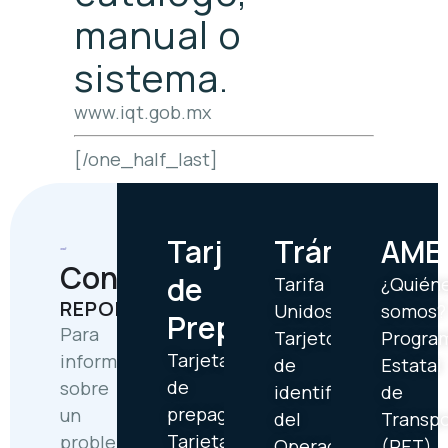
manual o
sistema.
www.iqt.gob.mx
[/one_half_last]
Tarjetas
Trámites
AME
Contáctanos
de
Tarifa
¿Quién
REPORTES
Unidos
somos?
Prepago
Para
Tarjetón
Progra
Tarjetas
informar
de
Estatal
de
sobre
identificación
de
prepago
un
del
Transp
Tarjetas
problema
Operador
(PET)