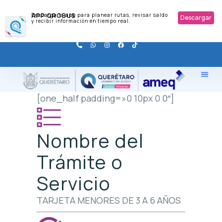
APP QROBUS
Descarga la app para planear rutas, revisar saldo
Descargar
y recibir información en tiempo real.
[one_half padding=»0 10px 0 0″]
Nombre del
Trámite o
Servicio
TARJETA MENORES DE 3 A 6 AÑOS