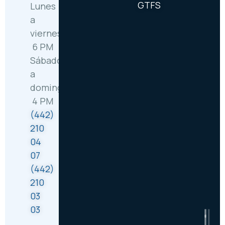
GTFS
Lunes
a
viernes: 6:30 AM –
6 PM
Sábado
a
domingo: 8 AM –
4 PM
(442)
210
04
07
(442)
210
03
03