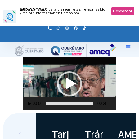
APP QROBUS
Descarga la app para planear rutas, revisar saldo
Descargar
y recibir información en tiempo real.
Reproductor
de
vídeo
00:00
00:20
Tarjetas
Trámites
AME