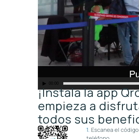
00:00
¡Instala la app Q
empieza a disfrut
todos sus benefi
1.
Escanea el código
teléfono