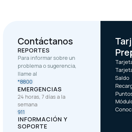
Contáctanos
Tar
REPORTES
Pre
Para informar sobre un
Tarjet
problema o sugerencia,
Tarjet
llame al
Saldo
*8800
Recar
EMERGENCIAS
Puntos
24 horas, 7 días a la
Módul
semana
Conoce
911
INFORMACIÓN Y
SOPORTE