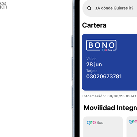
ace
ción