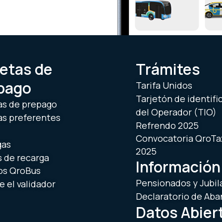
jetas de
Trámites
pago
Tarifa Unidos
Tarjetón de identifi
as de prepago
del Operador (TIO)
as preferentes
Refrendo 2025
Convocatoria QroTa
gas
2025
 de recarga
Información
os QroBus
Pensionados y Jubil
 el validador
Declaratorio de Ab
Datos Abier