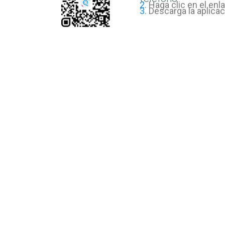
2.
Haga clic en el enl
3.
Descarga la aplica