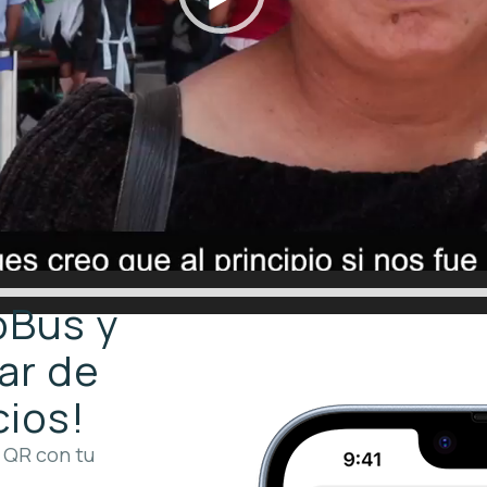
roBus y
ar de
cios!
 QR con tu