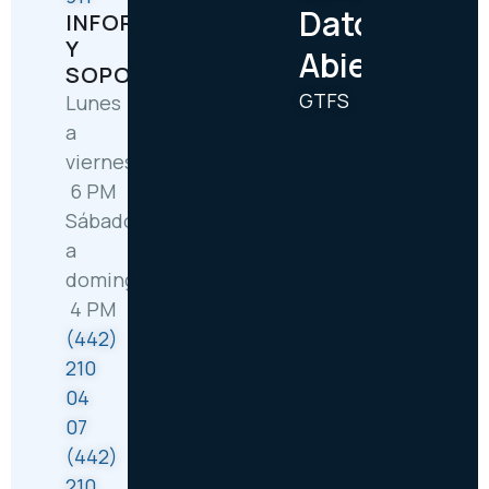
Datos
INFORMACIÓN
Y
Abiertos
SOPORTE
GTFS
Lunes
a
viernes: 6:30 AM –
6 PM
Sábado
a
domingo: 8 AM –
4 PM
(442)
210
04
07
(442)
210