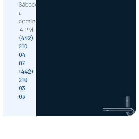
Sábado
a
domingo: 8 AM –
4 PM
(442)
210
04
07
(442)
210
03
03