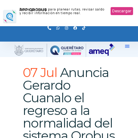
APP QROBUS
Descarga la app para planear rutas, revisar saldo
Descargar
y recibir información en tiempo real.
07 Jul
Anuncia
Gerardo
Cuanalo el
regreso a la
normalidad del
sistema Qrobus