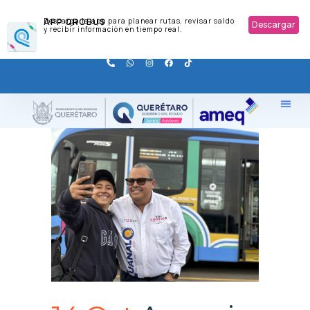
APP QROBUS
Descarga la app para planear rutas, revisar saldo
Descargar
y recibir información en tiempo real.