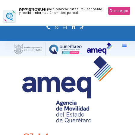
APP QROBUS
Descarga la app para planear rutas, revisar saldo
Descargar
y recibir información en tiempo real.