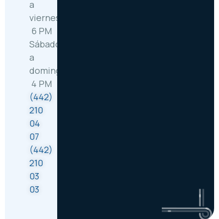
a
viernes: 6:30 AM –
6 PM
Sábado
a
domingo: 8 AM –
4 PM
(442)
210
04
07
(442)
210
03
03