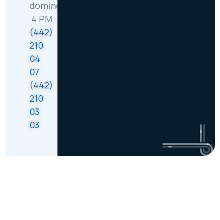
domingo: 8 AM –
4 PM
(442)
210
04
07
(442)
210
03
03