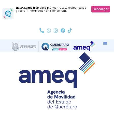
APP QROBUS
Descarga la app para planear rutas, revisar saldo
Descargar
y recibir información en tiempo real.