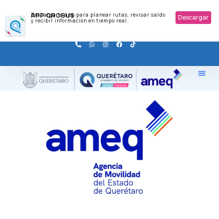
APP QROBUS
Descarga la app para planear rutas, revisar saldo
Descargar
y recibir información en tiempo real.