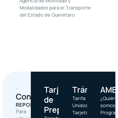
Agencia de Movilidad y
Modalidades para el Transporte
del Estado de Querétaro.
Tarjetas
Trámites
AME
Contáctanos
de
Tarifa
¿Quién
REPORTES
Unidos
somos?
Prepago
Para
Tarjetón
Progra