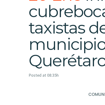
cubreboca 
taxistas de
municipio
Querétar
Posted at 08:35h
COMUNI