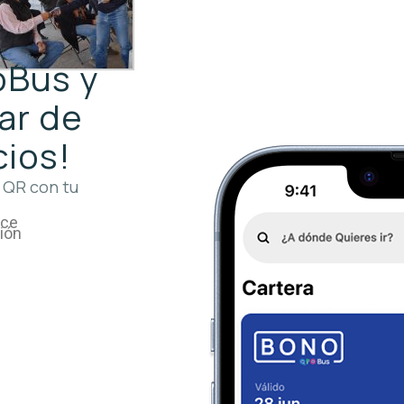
roBus y
ar de
cios!
 QR con tu
ace
ción