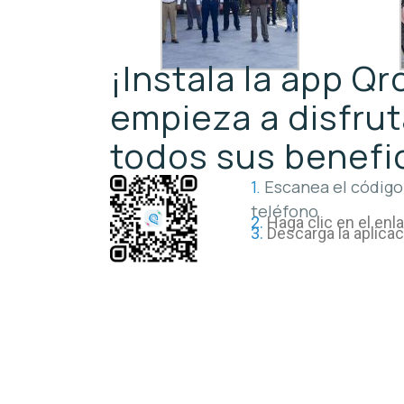
¡Instala la app Q
empieza a disfrut
todos sus benefi
1.
Escanea el código
teléfono
2.
Haga clic en el enl
3.
Descarga la aplica