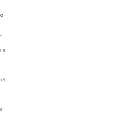
ro
vo
s a
del
al