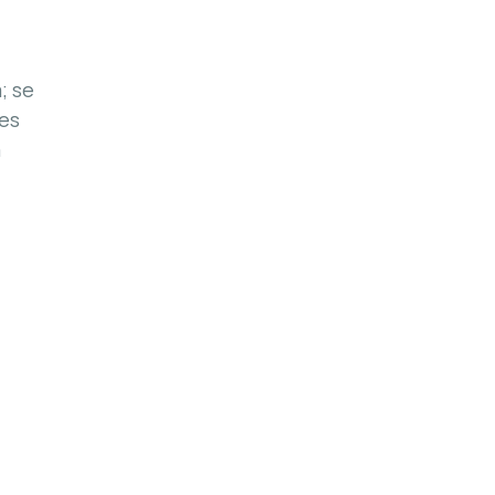
; se
nes
a