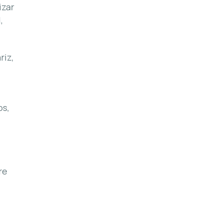
izar
,
riz,
os,
re