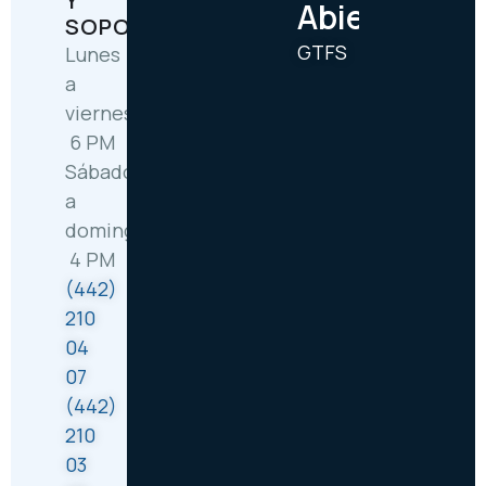
Y
Abiertos
SOPORTE
GTFS
Lunes
a
viernes: 6:30 AM –
6 PM
Sábado
a
domingo: 8 AM –
4 PM
(442)
210
04
07
(442)
210
03