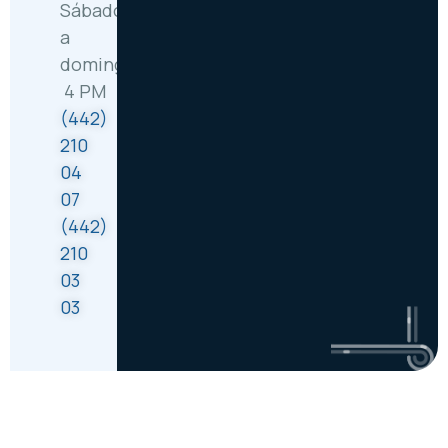
Sábado
a
domingo: 8 AM –
4 PM
(442)
210
04
07
(442)
210
03
03