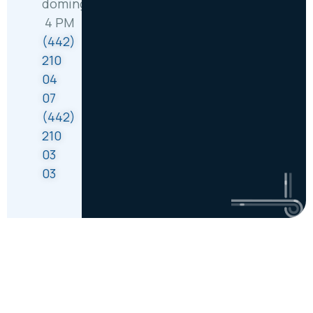
domingo: 8 AM –
4 PM
(442)
210
04
07
(442)
210
03
03