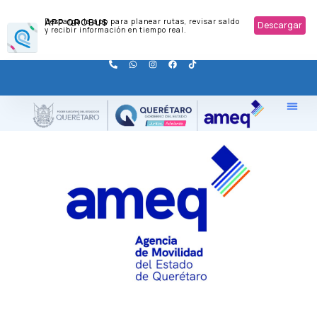
APP QROBUS
Descarga la app para planear rutas, revisar saldo
Descargar
y recibir información en tiempo real.