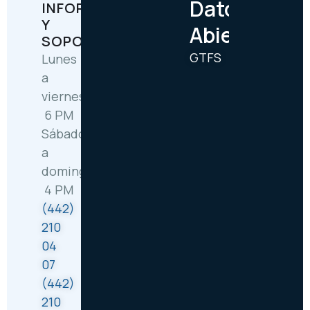
Datos
INFORMACIÓN
Y
Abiertos
SOPORTE
GTFS
Lunes
a
viernes: 6:30 AM –
6 PM
Sábado
a
domingo: 8 AM –
4 PM
(442)
210
04
07
(442)
210